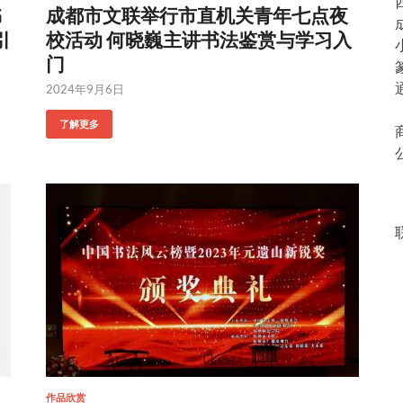
书
成都市文联举行市直机关青年七点夜
引
校活动 何晓巍主讲书法鉴赏与学习入
门
2024年9月6日
了解更多
作品欣赏