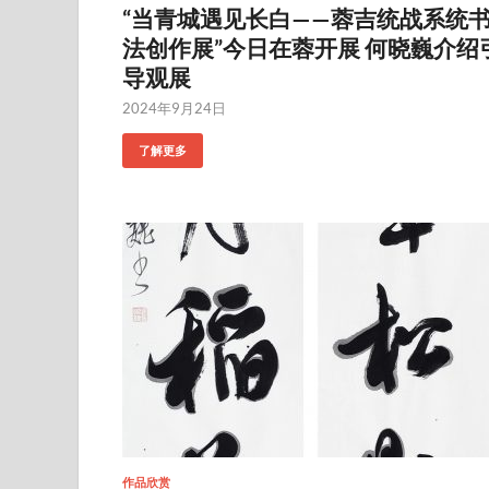
“当青城遇见长白——蓉吉统战系统
法创作展”今日在蓉开展 何晓巍介绍
导观展
2024年9月24日
了解更多
作品欣赏