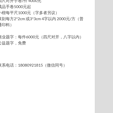
四尺对开手卷/件 4000元
成品手卷5000元起
小楷每平尺1000元（字多者另议）
篆刻每方2*2cm 或3*3cm 4字以内 2000元/方（普
通印料）
商业题字：每件6000元（四尺对开，八字以内）
公益题字，免费
联系电话：18080921815（微信同号）