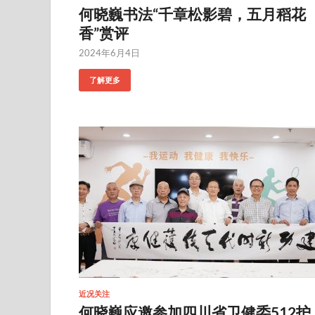
何晓巍书法“千章松影碧，五月稻花
香”赏评
2024年6月4日
了解更多
近况关注
何晓巍应邀参加四川省卫健委512护