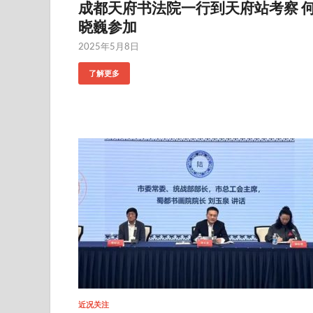
成都天府书法院一行到天府站考察 
晓巍参加
2025年5月8日
了解更多
近况关注