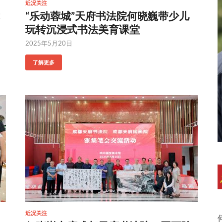
近况关注
“乐动蓉城”天府书法院何晓巍带少儿
玩转沉浸式书法美育课堂
2025年5月20日
了解更多
近况关注