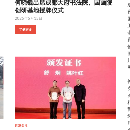
何晓巍出席成都天府书法院、国画院
创研基地授牌仪式
2025年5月15日
了解更多
近况关注