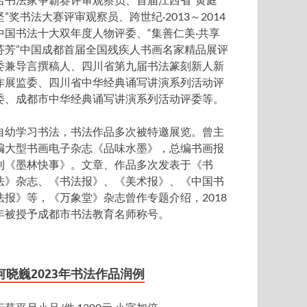
坚”奖书法大赛评审观察员、跨世纪·2013～2014
中国书法十大双年度人物评委、“集善仁美·共享
芬芳”中国成都首届全国残疾人书画名家精品展评
委兼导言撰稿人、四川省第九届书法篆刻新人新
作展监委、四川省中华经典诵写讲演系列活动评
委、成都市中华经典诵写讲演系列活动评委等。
自幼学习书法，书法作品多次被特邀展览。曾主
编大型书画电子杂志《品味水墨》，总编书画报
刊《墨林快事》。文章、作品多次发表于《书
法》杂志、《书法报》、《美术报》、《中国书
法报》等，《万象堂》杂志曾作专题介绍，2018
年被授予成都市书法教育名师称号。
何晓巍2023年书法作品润例