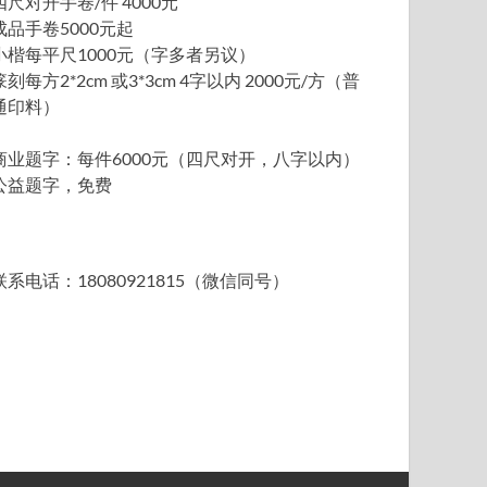
四尺对开手卷/件 4000元
成品手卷5000元起
小楷每平尺1000元（字多者另议）
篆刻每方2*2cm 或3*3cm 4字以内 2000元/方（普
通印料）
商业题字：每件6000元（四尺对开，八字以内）
公益题字，免费
联系电话：18080921815（微信同号）