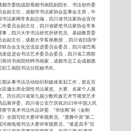
成都市委统战部蜀都书画院副院长、书法创作委
员会副主任，成都市书法家协会监事会主席，中
国书法家网常务副总编，四川省书法家协会宣传
工作委员会副主任，四川省硬笔书法家协会常务
理事，四川大学书法研究所研究员、基础教育委
员会副主任，成都大学客座教授 ，四川省归国华
侨联合会文化交流促进委员会委员，四川省巴蜀
画派促进会书法艺术委员会委员，四川省工商联
川商诗书画院特聘书画家，成都市总工会成都惠
民职工画院书法分院秘书长。
长期从事书法活动组织和媒体策划工作，曾近百
次应邀出席全国性书法展览、大赛、名家个人展
览。历任四川省第九届少数民族艺术节视觉艺术
精品展评委、四川省公安厅庆祝2021年中国人民
警察节美术书法作品评委、“华珍阁”杯《金刚
经》全国写经大赛评审观察员、“墨舞中原”第二
届河南电视书法大赛评审观察员、“谁是高手”百
名书法家争霸赛评审观察员、首届江西省“黄庭