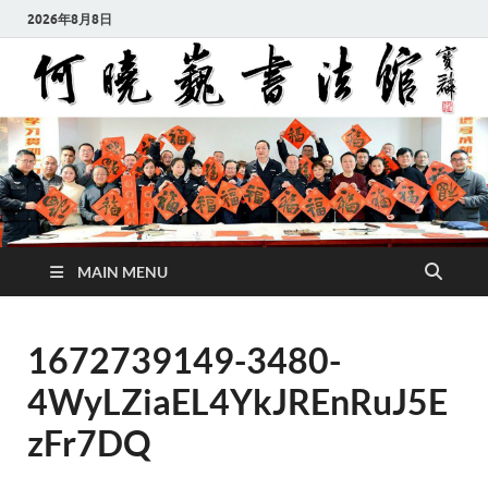
2026年8月8日
MAIN MENU
1672739149-3480-
4WyLZiaEL4YkJREnRuJ5E
zFr7DQ