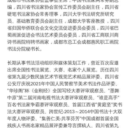
编，四川省书法家协会宣传工作委员会副主任，四川省
硬笔书法家协会常务理事，四川大学书法研究所研究
员、基础教育委员会副主任，成都大学客座教授 ，四川
省归国华侨联合会文化交流促进委员会委员，四川省巴
蜀画派促进会书法艺术委员会委员，四川省工商联川商
诗书画院特聘书画家，成都市总工会成都惠民职工画院
书法分院秘书长。
长期从事书法活动组织和媒体策划工作，曾近百次应邀
出席全国性书法展览、大赛、名家个人展览。历任四川
省第九届少数民族艺术节视觉艺术精品展评委、四川省
公安厅庆祝2021年中国人民警察节美术书法作品评委、
“华珍阁”杯《金刚经》全国写经大赛评审观察员、“墨舞
中原”第二届河南电视书法大赛评审观察员、“谁是高手”
百名书法家争霸赛评审观察员、首届江西省“黄庭坚”奖书
法大赛评审观察员、跨世纪·2013～2014中国书法十大双
年度人物评委、“集善仁美·共享芬芳”中国成都首届全国
残疾人书画名家精品展评委兼导言撰稿人、四川省第九