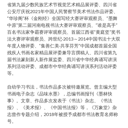
省第九届少数民族艺术节视觉艺术精品展评委、四川省
公安厅庆祝2021年中国人民警察节美术书法作品评委、
“华珍阁”杯《金刚经》全国写经大赛评审观察员、“墨舞
中原”第二届河南电视书法大赛评审观察员、“谁是高手”
百名书法家争霸赛评审观察员、首届江西省“黄庭坚”奖书
法大赛评审观察员、跨世纪·2013～2014中国书法十大双
年度人物评委、“集善仁美·共享芬芳”中国成都首届全国
残疾人书画名家精品展评委兼导言撰稿人、四川省第九
届书法篆刻新人新作展监委、四川省中华经典诵写讲演
系列活动评委、成都市中华经典诵写讲演系列活动评委
等。
自幼学习书法，书法作品多次被特邀展览。曾主编大型
书画电子杂志《品味水墨》，总编书画报刊《墨林快
事》。文章、作品多次发表于《书法》杂志、《书法
报》、《美术报》、《中国书法报》等，《万象堂》杂
志曾作专题介绍，2018年被授予成都市书法教育名师称
号。