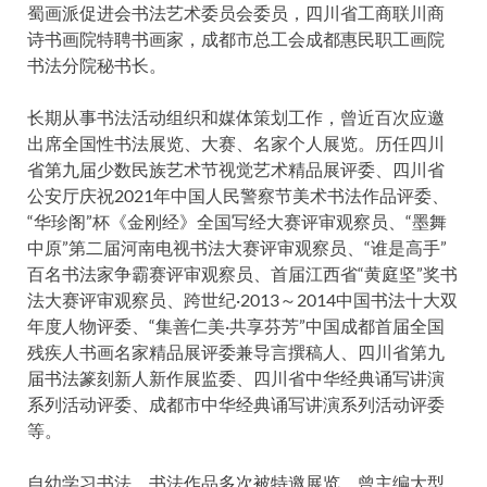
蜀画派促进会书法艺术委员会委员，四川省工商联川商
诗书画院特聘书画家，成都市总工会成都惠民职工画院
书法分院秘书长。
长期从事书法活动组织和媒体策划工作，曾近百次应邀
出席全国性书法展览、大赛、名家个人展览。历任四川
省第九届少数民族艺术节视觉艺术精品展评委、四川省
公安厅庆祝2021年中国人民警察节美术书法作品评委、
“华珍阁”杯《金刚经》全国写经大赛评审观察员、“墨舞
中原”第二届河南电视书法大赛评审观察员、“谁是高手”
百名书法家争霸赛评审观察员、首届江西省“黄庭坚”奖书
法大赛评审观察员、跨世纪·2013～2014中国书法十大双
年度人物评委、“集善仁美·共享芬芳”中国成都首届全国
残疾人书画名家精品展评委兼导言撰稿人、四川省第九
届书法篆刻新人新作展监委、四川省中华经典诵写讲演
系列活动评委、成都市中华经典诵写讲演系列活动评委
等。
自幼学习书法，书法作品多次被特邀展览。曾主编大型