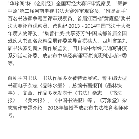
“华珍阁”杯《金刚经》全国写经大赛评审观察员、“墨舞
中原”第二届河南电视书法大赛评审观察员、“谁是高手”
百名书法家争霸赛评审观察员、首届江西省“黄庭坚”奖书
法大赛评审观察员、跨世纪·2013～2014中国书法十大双
年度人物评委、“集善仁美·共享芬芳”中国成都首届全国
残疾人书画名家精品展评委兼导言撰稿人、四川省第九
届书法篆刻新人新作展监委、四川省中华经典诵写讲演
系列活动评委、成都市中华经典诵写讲演系列活动评委
等。
自幼学习书法，书法作品多次被特邀展览。曾主编大型
书画电子杂志《品味水墨》，总编书画报刊《墨林快
事》。文章、作品多次发表于《书法》杂志、《书法
报》、《美术报》、《中国书法报》等，《万象堂》杂
志曾作专题介绍，2018年被授予成都市书法教育名师称
号。