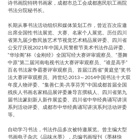
诗书画院特聘书画家，成都市总工会成都惠民职工画院
书法分院秘书长。
长期从事书法活动组织和媒体策划工作，曾近百次应邀
出席全国性书法展览、大赛、名家个人展览。历任四川
省第九届少数民族艺术节视觉艺术精品展评委、四川省
公安厅庆祝2021年中国人民警察节美术书法作品评委、
“华珍阁”杯《金刚经》全国写经大赛评审观察员、“墨舞
中原”第二届河南电视书法大赛评审观察员、“谁是高手”
百名书法家争霸赛评审观察员、首届江西省“黄庭坚”奖书
法大赛评审观察员、跨世纪·2013～2014中国书法十大双
年度人物评委、“集善仁美·共享芬芳”中国成都首届全国
残疾人书画名家精品展评委兼导言撰稿人、四川省第九
届书法篆刻新人新作展监委、四川省中华经典诵写讲演
系列活动评委、成都市中华经典诵写讲演系列活动评委
等。
自幼学习书法，书法作品多次被特邀展览。曾主编大型
书画电子杂志《品味水墨》，总编书画报刊《墨林快