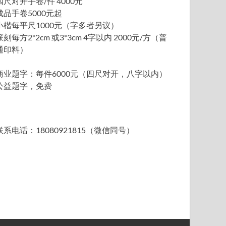
四尺对开手卷/件 4000元
成品手卷5000元起
小楷每平尺1000元（字多者另议）
篆刻每方2*2cm 或3*3cm 4字以内 2000元/方（普
通印料）
商业题字：每件6000元（四尺对开，八字以内）
公益题字，免费
联系电话：18080921815（微信同号）