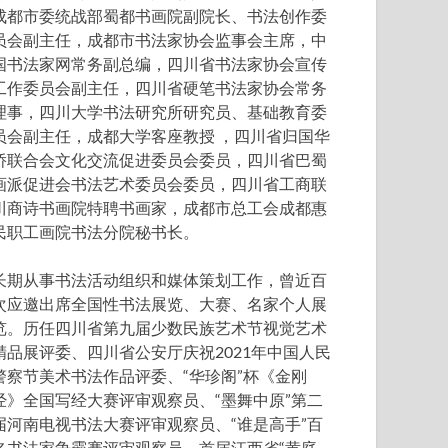
成都市委统战部蜀都书画院副院长、书法创作委
员会副主任，成都市书法家协会监事会主席，中
国书法家网常务副总编，四川省书法家协会宣传
工作委员会副主任，四川省硬笔书法家协会常务
理事，四川大学书法研究所研究员、基础教育委
员会副主任，成都大学客座教授 ，四川省归国华
侨联合会文化交流促进委员会委员，四川省巴蜀
画派促进会书法艺术委员会委员，四川省工商联
川商诗书画院特聘书画家，成都市总工会成都惠
民职工画院书法分院秘书长。
长期从事书法活动组织和媒体策划工作，曾近百
次应邀出席全国性书法展览、大赛、名家个人展
览。历任四川省第九届少数民族艺术节视觉艺术
精品展评委、四川省公安厅庆祝2021年中国人民
警察节美术书法作品评委、“华珍阁”杯《金刚
经》全国写经大赛评审观察员、“墨舞中原”第二
届河南电视书法大赛评审观察员、“谁是高手”百
名书法家争霸赛评审观察员、首届江西省“黄庭