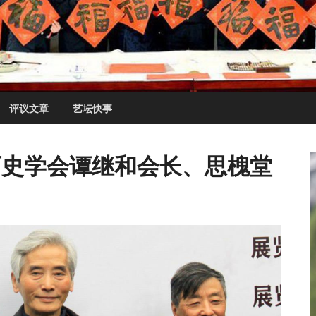
评议文章
艺坛快事
省历史学会谭继和会长、思槐堂