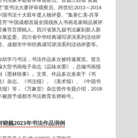
坚”奖书法大赛评审观察员、跨世纪·2013～2014
中国书法十大双年度人物评委、“集善仁美·共享
芬芳”中国成都首届全国残疾人书画名家精品展评
委兼导言撰稿人、四川省第九届书法篆刻新人新
作展监委、四川省中华经典诵写讲演系列活动评
委、成都市中华经典诵写讲演系列活动评委等。
自幼学习书法，书法作品多次被特邀展览。曾主
编大型书画电子杂志《品味水墨》，总编书画报
刊《墨林快事》。文章、作品多次发表于《书
法》杂志、《书法报》、《美术报》、《中国书
法报》等，《万象堂》杂志曾作专题介绍，2018
年被授予成都市书法教育名师称号。
何晓巍2023年书法作品润例